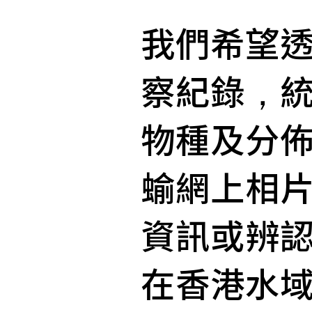
我們希望
察紀錄，
物種及分
蝓網上相
資訊或辨
在香港水