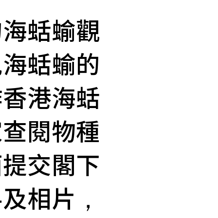
的海蛞蝓觀
見海蛞蝓的
作香港海蛞
家查閱物種
面提交閣下
料及相片，