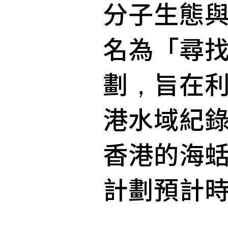
分子生態與演
名為「尋找
劃，旨在
港水域紀
香港的海
計劃預計時