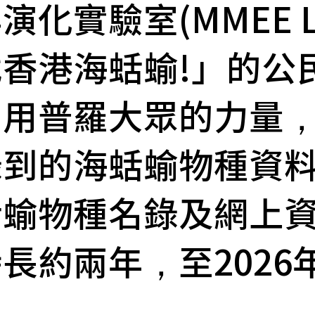
化實驗室(MMEE L
香港海蛞蝓!」的公
利用普羅大眾的力量
錄到的海蛞蝓物種資
蛞蝓物種名錄及網上
長約兩年，至2026